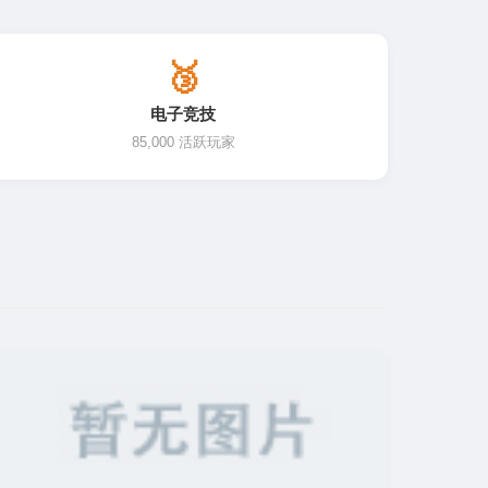
🥉
电子竞技
85,000 活跃玩家