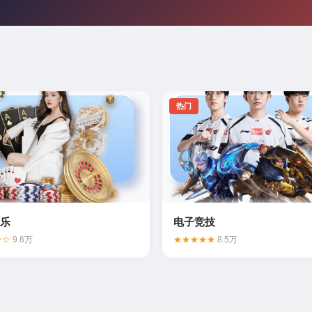
热门
乐
电子竞技
★☆
9.6万
★★★★★
8.5万