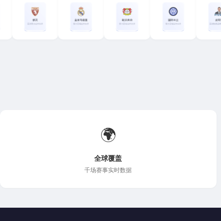
🌍
全球覆盖
千场赛事实时数据