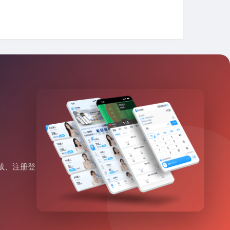
下载、注册登